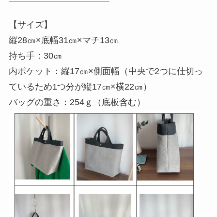
————————————————
【サイズ】
縦28㎝×底幅31㎝×マチ13㎝
持ち手：30㎝
内ポケット：縦17㎝×側面幅（中央で2つに仕切っ
ているため1つ分が縦17㎝×横22㎝）
バッグの重さ：254ｇ（底板含む）